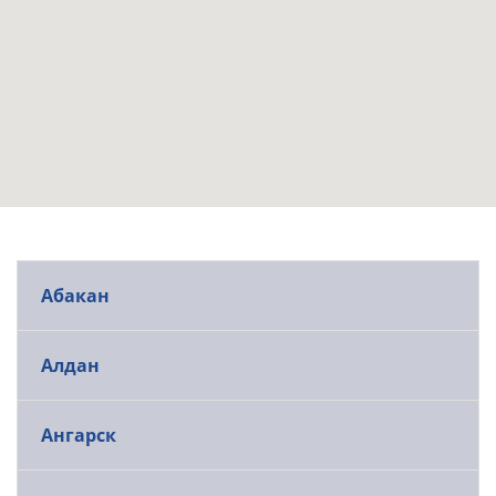
Абакан
Алдан
Ангарск